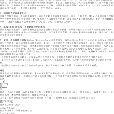
可用性，因为用户无法 轻松地查看和编辑他们的查询。事实上，当搜索框的可见字符数量有限时，用户不得不使
用简短的、不完整的查询，因为较长的查询很 难读取。如果输入字段按照预期的输入大小，那么它们都更容易阅
读和为用户解释。一个经验法则是有一个27个字符的文本输入。
3、明确用户可以搜索什么
在输入字段中包含一个示例搜索查询，以向用户建议可以搜索的内容，这是一个好主意。HTML5使得在输入字段
中包含文本作为占位 符变得很容易。如果用户可以搜索多个标准，请使用输入提示模式来解释(参见下面的IMDb
示例)。但是一定要把你的暗示限制在几句 话，否则，你会增加认知负荷。
4、点击“搜索”按钮后，不要删除用户的查询
保留原始的搜索查询。查询重新制定是许多信息旅行中的关键步骤。如果用户在次尝试中没有找到他们想要的东
西，他们可能想再次 使用一个稍微不同的查询。为了使它们更容易，在搜索框中保留初的搜索项，这样他们就不
必重新键入整个查询了。
5、使用一个自我暗示机制
Nielsen Norman Group的研究发现，典型的用户在查询公式方面很差:如果次尝试没有
得到好的结果，以后的搜索尝试很少成功。事 实上，用户往往在次尝试失败后就放弃了。但是，可以通过使用自
动建议机制来改善这种情况。自动建议机制帮助用户根据输入的字 符进行预测，从而找到合适的查询。当这个机
制有效时，它可以帮助用户更好地表达搜索查询。以下是在你的网站上加入自动建议机 制时要记住的几点:
. 确保自动建议是有用的。设计不当的自动建议可能会混淆和分散用户的注意力。因此，使用拼写自动更正、识别
词根词和预测文本 来改进工具。
. 尽可能快地提供自动建议，比如输入第三个字符之后。这将提供即时的值并减少用户的数据输入工作。
. 显示少于10个建议的项目(没有滚动条)，所以信息不会成为压倒性的。允许用户在使用键盘的项目之间进行导
航。
. 强调输入信息和建议信息之间的差异(例如，输入文本有一个标准权重，而建议的术语具有粗重)。
结论
搜索是建立盈利网站的关键因素。用户在发现和了解事物的时候，会希望得到平滑的体验，他们通常会根据一到
两组搜索结果的质量， 对网站的价值做出快速判断。一个的搜索工具应该帮助用户快速和容易地找到他们想要的
东西。
赞
版权：【非特殊说明，本站文章均为原创，转载请注明出处非特殊说明，本站文章均为原创，转载请注明出处 非
特殊说明，本站文章均为原创，转载请注明出处 。】
上一篇：如何避免用户生成网站内容的陷阱
下一篇：打击网络谣言，绿园公安在行动
返回列表
推荐阅读
页脚设计的技巧和窍门
2023.02.15
打击网络谣言，绿园公安在行动
2024.02.05