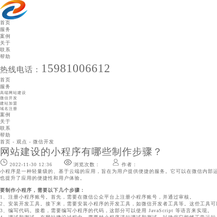
首页
服务
案例
关于
联系
帮助
15981006612
热线电话：
首页
服务
高端网站建设
微信开发
建站加盟
域名注册
案例
关于
联系
帮助
高端网站建设
首页
-
观点
-
微信开发
微信开发
网站建设的小程序有哪些制作步骤？
建站加盟
域名注册
2022-11-30 12:36
浏览次数：
作者：
高端网站建设
小程序是一种轻量级的、基于云端的应用，旨在为用户提供便捷的服务。它可以在微信内部
完善网站设计项目，不仅是打造视觉新体验，更在于创造用户体验和注重细节品质、打造行
也提升了应用的便捷性和用户体验。
站更有意义。
要制作小程序，需要以下几个步骤：
1、注册小程序账号。首先，需要在微信公众平台上注册小程序账号，并通过审核。
2、安装开发工具。接下来，需要安装小程序的开发工具，如微信开发者工具等。这些工具可
3、编写代码。接着，需要编写小程序的代码，这部分可以使用 JavaScript 等语言来实现。