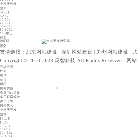
小程序开发
5k以下
5-10k
10-20k
20-30k
30k-50k
50-100k
10w以上
友情链接：
北京网站建设
|
深圳网站建设
|
郑州网站建设
|
Copyright © 2013-2023 庞智科技 All Rights Reserved .
网站
在线留言
姓名
电话
公司
邮箱
服务类型
企业网站建设
集团官网设计
微信开发
网站优化
小程序开发
预算
5k以下
5-10k
10-20k
20-30k
30k-50k
50-100k