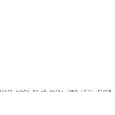
做很多事情，如提供电商、新闻、工具、游戏等服务。它的出现，为用户提供了更多的选择，
线下融合服务解决方案，通过行业分析和市场调研为网站进行互联网品牌定位，让您的品牌网