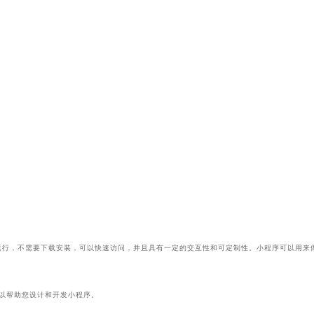
运行，不需要下载安装，可以快速访问，并且具有一定的交互性和可定制性。小程序可以用来
业标杆品牌形象，庞智科技集策划、创意、产品设计、网络技术、传播推广于一体，提供线上
以帮助您设计和开发小程序。