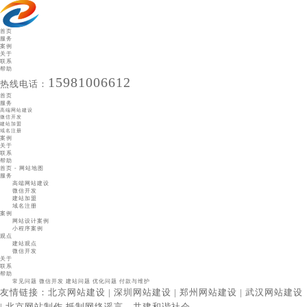
首页
服务
案例
关于
联系
帮助
15981006612
热线电话：
首页
服务
高端网站建设
微信开发
建站加盟
域名注册
案例
关于
联系
帮助
高端网站建设
首页
-
网站地图
微信开发
服务
建站加盟
高端网站建设
域名注册
微信开发
高端网站建设
建站加盟
域名注册
完善网站设计项目，不仅是打造视觉新体验，更在于创造用户体验和注重细节品质、打造行业标杆品牌形象，庞
案例
智科技集策划、创意、产品设计、网络技术、传播推广于一体，提供线上线下融合服务解决方案，通过行业分析
网站设计案例
和市场调研为网站进行互联网品牌定位，让您的品牌网站更有意义。
小程序案例
观点
建站观点
微信开发
关于
联系
帮助
常见问题
微信开发
建站问题
优化问题
付款与维护
友情链接：
北京网站建设
|
深圳网站建设
|
郑州网站建设
|
武汉网站建设
|
北京网站制作
抵制网络谣言，共建和谐社会